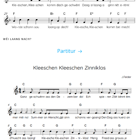
WÉI LAANG NACH?
Partitur