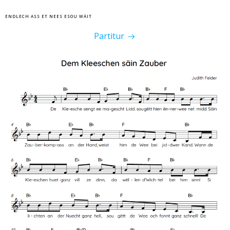
ENDLECH ASS ET NEES ESOU WÄIT
Partitur