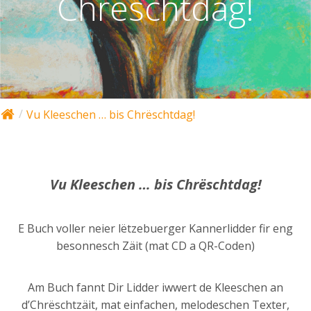
Chrëschtdag!
Vu Kleeschen … bis Chrëschtdag!
Vu Kleeschen … bis Chrëschtdag!
E Buch voller neier lëtzebuerger Kannerlidder fir eng
besonnesch Zäit (mat CD a QR-Coden)
Am Buch fannt Dir Lidder iwwert de Kleeschen an
d’Chrëschtzäit, mat einfachen, melodeschen Texter,