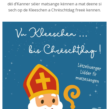
déi d’Kanner séier matsange kënnen a mat deene si
sech op de Kleeschen a Chrëschtdag freeë kennen.